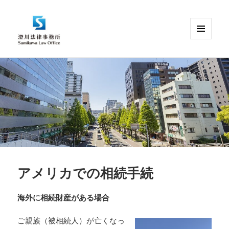
メニュ
ーとウ
澄川法律事務所｜川崎駅ちかくの弁護
ィジェ
ット
士｜英語対応可能
アメリカでの相続手続
海外に相続財産がある場合
ご親族（被相続人）が亡くなっ