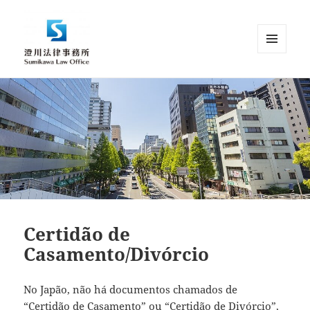
MENU
AND
Sumikawa Law Office | Japan |
WIDGETS
English Speaking Lawyer |
Attorney at Law
Certidão de
Casamento/Divórcio
No Japão, não há documentos chamados de
“Certidão de Casamento” ou “Certidão de Divórcio”,