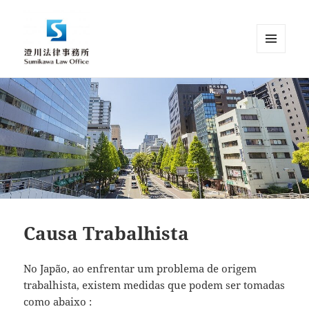
MENU
AND
Sumikawa Law Office | Japan |
WIDGETS
English Speaking Lawyer |
Attorney at Law
Causa Trabalhista
No Japão, ao enfrentar um problema de origem
trabalhista, existem medidas que podem ser tomadas
como abaixo :