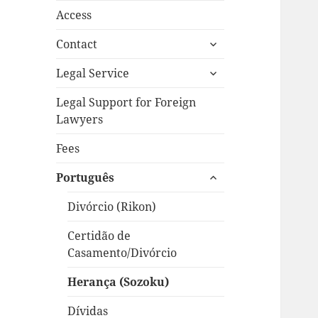
Access
expand
Contact
child
expand
menu
Legal Service
child
menu
Legal Support for Foreign
Lawyers
Fees
expand
Português
child
menu
Divórcio (Rikon)
Certidão de
Casamento/Divórcio
Herança (Sozoku)
Dívidas